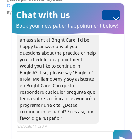
Contáctenos hoy
al 352-708-3021, esperamos poder
Chat with us
ayudarle a encontrar el camino correcto.
Book your new patient appointment below!
Hi There! My name is Amy and I'm
an assistant at Bright Care. I'd be
happy to answer any of your
questions about the practice or help
you schedule an appointment.
Would you like to continue in
English? If so, please say "English."
¡Hola! Me llamo Amy y soy asistente
en Bright Care. Con gusto
responderé cualquier pregunta que
tenga sobre la clínica o le ayudaré a
programar una cita. ¿Desea
continuar en español? Si es así, por
favor diga "Español".
8/8/2026, 11:02 AM