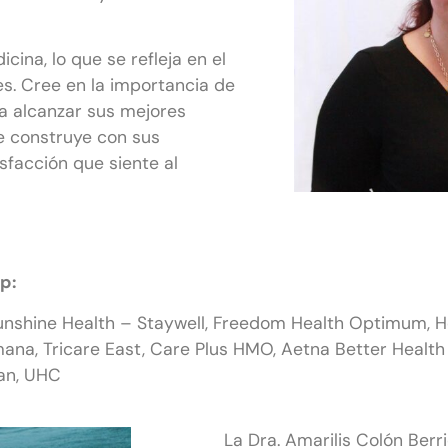
cina, lo que se refleja en el
es. Cree en la importancia de
ara alcanzar sus mejores
e construye con sus
isfacción que siente al
p:
unshine Health – Staywell, Freedom Health Optimum, He
mana, Tricare East, Care Plus HMO, Aetna Better Health
lan, UHC
La Dra. Amarilis Colón Berr